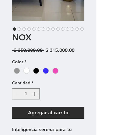
NOX
Precio
Precio
 $ 350.000,00 
$ 315.000,00
de
oferta
Color
*
Cantidad
*
Agregar al carrito
Inteligencia serena para tu